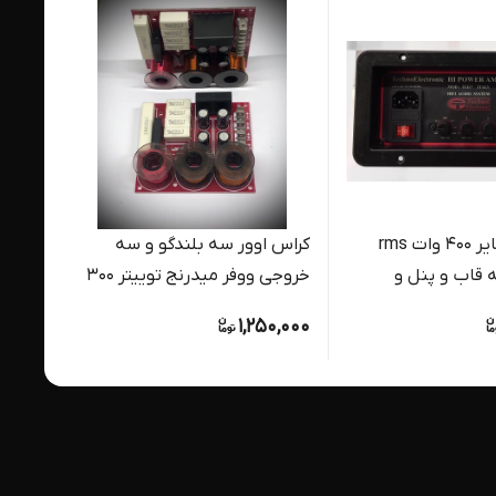
پاور آمپلی فایر ۴۰۰ وات rms
کراس اوور سه بلندگو و سه
 قاب و پنل و
خروجی ووفر میدرنج توییتر ۳۰۰
۳۰۰ واتی دو خروجی مدل TE1101
 TE117
واتی مدل TE1100
0,000
1,250,000