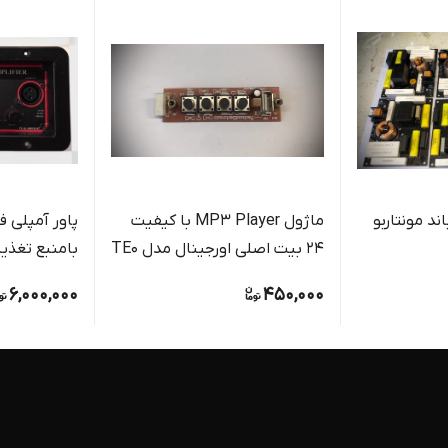
ند مونتاربو
ماژول MP3 Player با کیفیت
۲۴ بیت اصلی اورجینال مدل TE0
بامنبع تغذیه
اکولایزر و ،…مدل
6,000,000
450,000