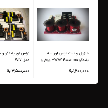
ماژول و کیت کراس اور سه
کراس اور بلندگو و با
بلندگو 3WAY 400wrms ووفر و
مدل W17
میدرنج و توییتر مدل TE1100
3,500,000
1,600,000