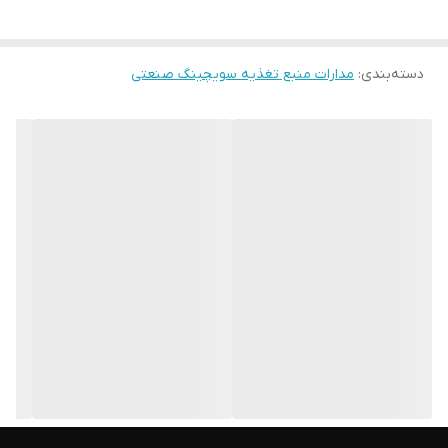
منبع تغذیه سویچینگ توان بالا تکنوالکترونیک مدل در ولتاژها و
جریان مختلف و متفاوت با توان حدودی ۳۰۰۰ وات در ابعاد کوچک با
دسته‌بندی
:
مدارات منبع تغذیه سویچینگ صنعتی
بهترین و مرغوب ترین قطعات ساخته و راندمان و بازدهی بالایی دارد
مناسب برای انواع سیستم های الکترونیکی و صنعتی و پزشکی و نظامی و
،....
دارای پروتکشن و تنظیم ولتاژ ADJ می باشد
این پاورمنبع تغذیه سویچینگ با ولتاژها و جریاهای متفاوتی ارائه می
شود
5V500A
9V/300A
12V/250A
15V/200A
18V/160A
24V/125A