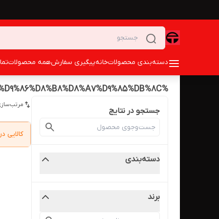
دسته‌بندی محصولات
خانه
پیگیری سفارش
همه محصولات
تما
%D9%85%D9%86%D8%A8%D8%B9%20%D8%AA%D8%BA%D8%B0%DB%8C%D9%87%20%D8%B3%D9%88%DB%8C%DA%86%DB%8C%D9%86%DA%AF%2048%20%D9%88%D9%84%D8%AA%204%20%D8%A2%D9%85%D9%BE%D8%B1%20%D9%85%D8%AE%D8%A7%D8%A8%D8%B1%D8%A7%D8%AA%DB%8C%20%D9%88%20%D8%B5%D9%86%D8%B9%D8%AA%DB%8C%20%D9%88%20%D9%86%D8%B8%D8%A7%D9%85%DB%8C
مرتب‌سازی
جستجو در نتایج
کالایی 
دسته‌بندی
برند