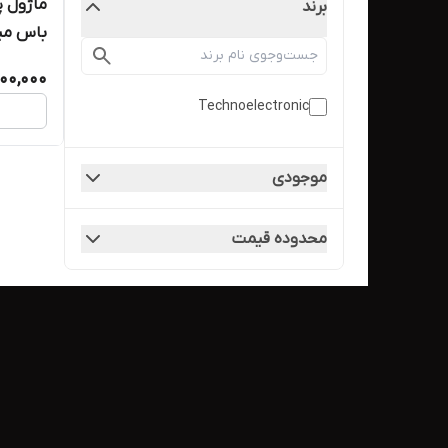
ماژول پ
برند
باس مید
400,000
Technoelectronic
موجودی
محدوده قیمت