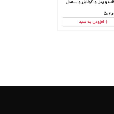
اب و پنل و اکولایزر و ،…مدل
6,
افزودن به سبد