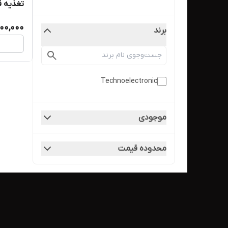
تغذیه ق
TE117
000,000
برند
Technoelectronic
موجودی
محدوده قیمت