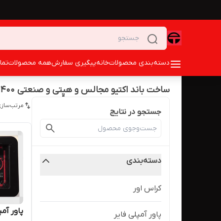
دسته‌بندی محصولات
خانه
پیگیری سفارش
همه محصولات
تما
ساخت باند اکتیو مجالس و هیِِِِِِِِِِتی و صنعتی 400 وات rms
مرتب‌سازی
جستجو در نتایج
دسته‌بندی
کراس اور
پاور آمپلی فایر