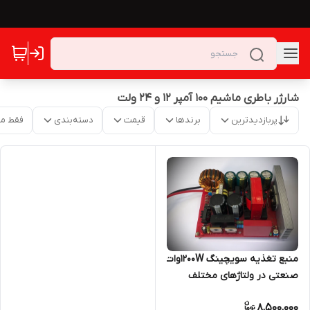
شارژر باطری ماشیم 100 آمپر 12 و 24 ولت
پربازدیدترین
برندها
قیمت
دسته‌بندی
فقط م
منبع تغذیه سویچینگ 1200Wوات
صنعتی در ولتاژهای مختلف
شارژر آمپر بالا ماشین مدل TE221
8,500,000