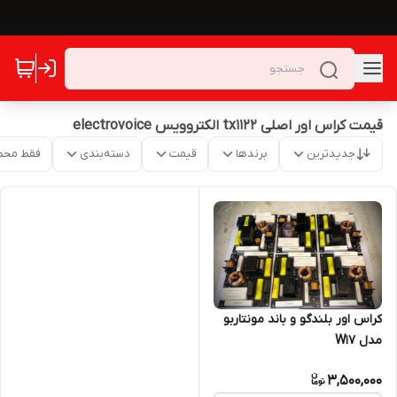
قیمت کراس اور اصلی tx1122 الکتروویس electrovoice
جدیدترین
برندها
قیمت
دسته‌بندی
فقط محص
کراس اور بلندگو و باند مونتاربو
مدل W17
3,500,000