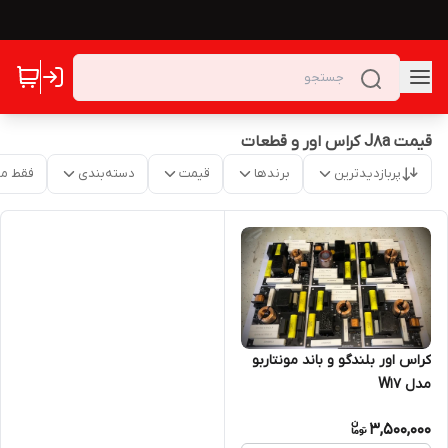
قیمت J8a کراس اور و قطعات
پربازدیدترین
برندها
قیمت
دسته‌بندی
فقط م
کراس اور بلندگو و باند مونتاربو
مدل W17
3,500,000