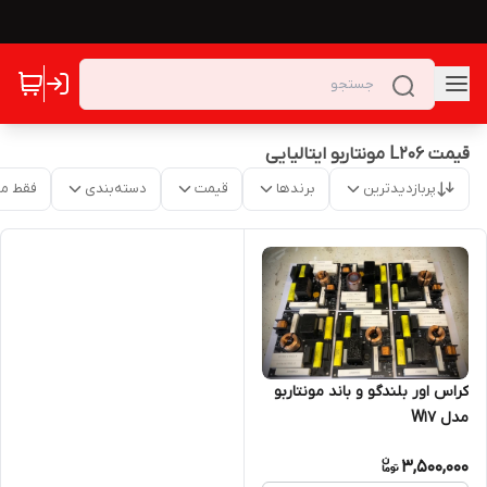
قیمت L206 مونتاربو ایتالیایی
پربازدیدترین
برندها
قیمت
دسته‌بندی
فقط م
کراس اور بلندگو و باند مونتاربو
مدل W17
3,500,000