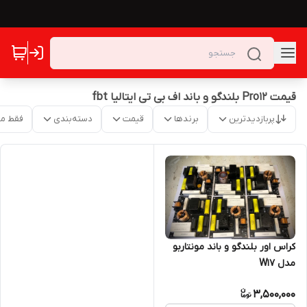
قیمت Pro12 بلندگو و باند اف بی تی ایتالیا fbt
پربازدیدترین
برندها
قیمت
دسته‌بندی
فقط م
کراس اور بلندگو و باند مونتاربو
مدل W17
3,500,000