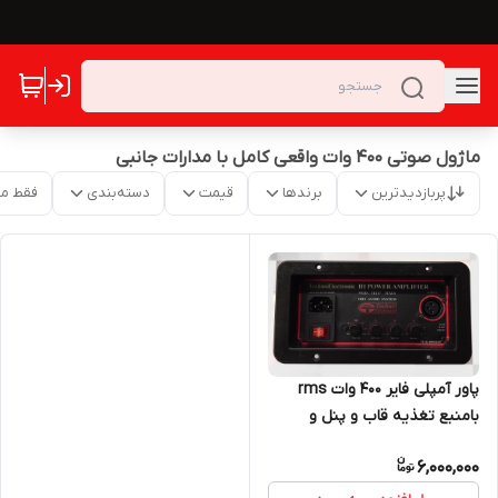
ماژول صوتی 400 وات واقعی کامل با مدارات جانبی
پربازدیدترین
برندها
قیمت
دسته‌بندی
فقط م
پاور آمپلی فایر ۴۰۰ وات rms
بامنبع تغذیه قاب و پنل و
اکولایزر و ،…مدل TE117
6,000,000