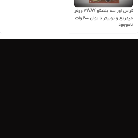
کراس اور سه بلندگو 3WAY ووفر
میدرنج و توییتر با توان ۲۰۰ وات
ناموجود
RMS