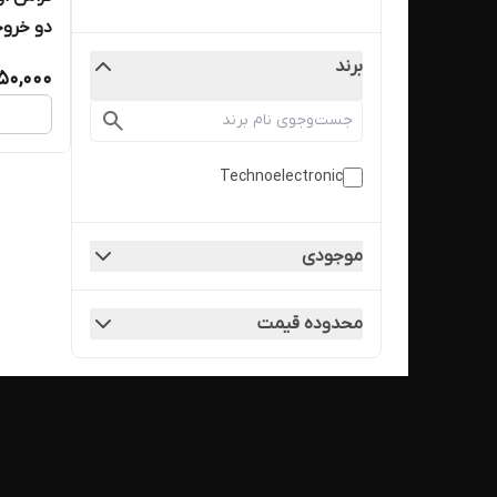
دو خروجی 
برند
50,000
Technoelectronic
موجودی
محدوده قیمت