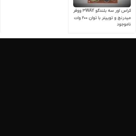
کراس اور سه بلندگو 3WAY ووفر
میدرنج و توییتر با توان ۲۰۰ وات
ناموجود
RMS