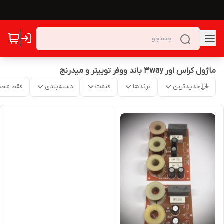
ماژول کراس اور 3way باند ووفر توییتر و میدرنج
جدیدترین
برندها
قیمت
دسته‌بندی
فقط محص