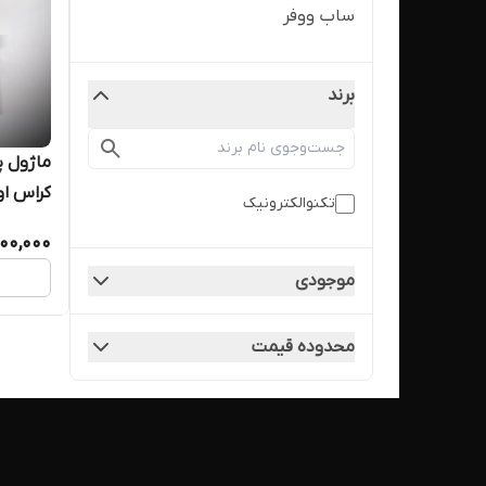
ساب ووفر
برند
ماژول پ
کراس او
تکنوالکترونیک
500,000
موجودی
محدوده قیمت