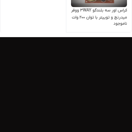
کراس اور سه بلندگو 3WAY ووفر
میدرنج و توییتر با توان ۲۰۰ وات
ناموجود
RMS