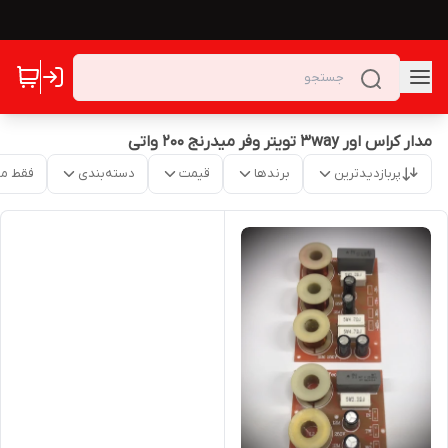
مدار کراس اور 3way تویتر وفر میدرنج 200 واتی
پربازدیدترین
برندها
قیمت
دسته‌بندی
فقط م