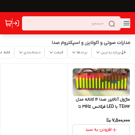
مدارات صوتی و اکولایزر و اسپکتروم صدا
پربازدیدترین
برندها
قیمت
دسته‌بندی
فقط م
ماژول آنالایزر‌ صدا ۱۶ کاناله مدل
TE1612 با LED فرکانس 31Hz تا
16KHz اسپکتروم ، اکولایزر رقص
7,500,000
نور
افزودن به سبد