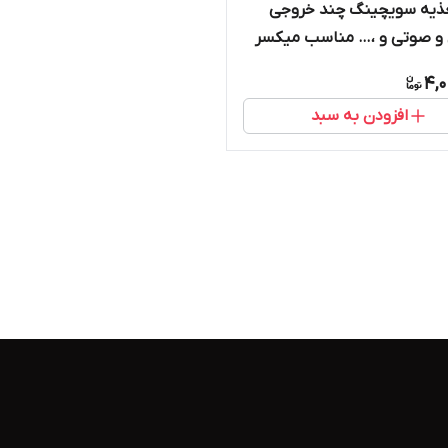
غذیه سویچینگ چند خروجی
و صوتی و ،… مناسب میکسر
کسر و مخابراتی و ..
4,0
افزودن به سبد