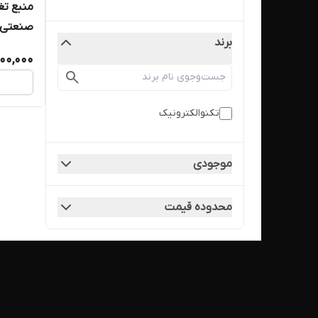
منبع ت
صنعتی 
برند
و پاورمی
00,000
تکنوالکترونیک
موجودی
محدوده قیمت