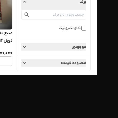
برند
تکنوالکترونیک
دوبل ۱۲ تا ۶۰ ولت مدل TE224B
موجودی
500,000
محدوده قیمت