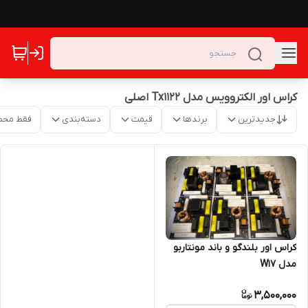
کراس اور الکتروویس مدل Tx1122 اصلی
جدیدترین
برندها
قیمت
دسته‌بندی
فقط محص
کراس اور بلندگو و باند مونتاربو
مدل W17
3,500,000