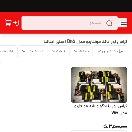
کراس اور باند مونتاربو مدل B115 اصلی ایتالیا
جدیدترین
برندها
قیمت
دسته‌بندی
فقط محص
کراس اور بلندگو و باند مونتاربو
مدل W17
3,500,000