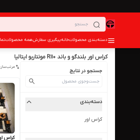
دسته‌بندی محصولات
خانه
پیگیری سفارش
همه محصولات
تما
کراس اور بلندگو و باند R110 مونتاربو ایتالیا
مرتب‌سازی
جستجو در نتایج
دسته‌بندی
کراس اور
کراس اور