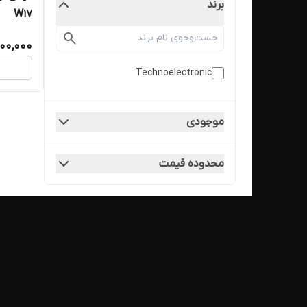
برند
W17
00,000
Technoelectronic
موجودی
محدوده قیمت