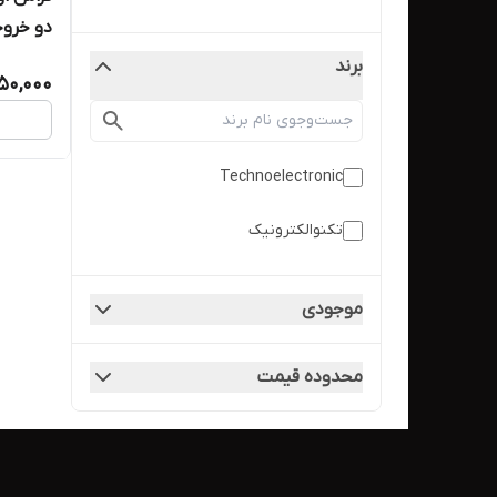
دو خروجی 
برند
50,000
Technoelectronic
تکنوالکترونیک
موجودی
محدوده قیمت