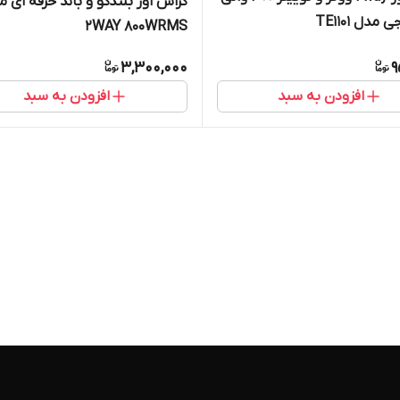
کراس اور بلندگو و باند حرفه ای 
مدل TE1101
2WAY 800WRMS
3,300,000
9
افزودن به سبد
افزودن به سبد