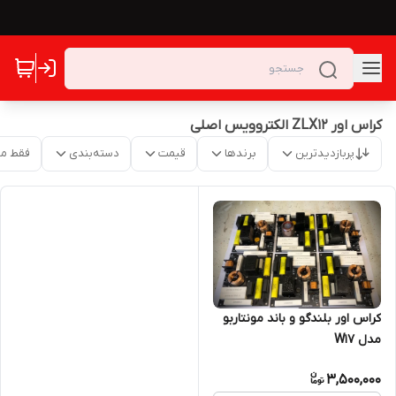
کراس اور ZLX12 الکتروویس اصلی
پربازدیدترین
برندها
قیمت
دسته‌بندی
فقط م
کراس اور بلندگو و باند مونتاربو
مدل W17
3,500,000