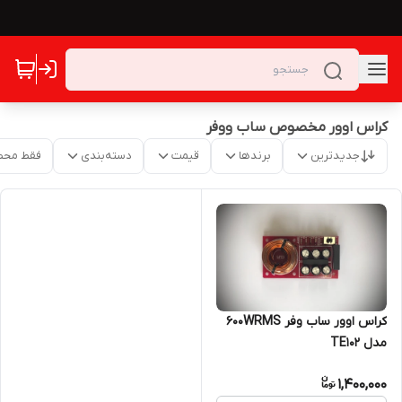
کراس اوور مخصوص ساب ووفر
جدیدترین
برندها
قیمت
دسته‌بندی
فقط محص
کراس اوور ساب وفر 600WRMS
مدل TE102
1,400,000