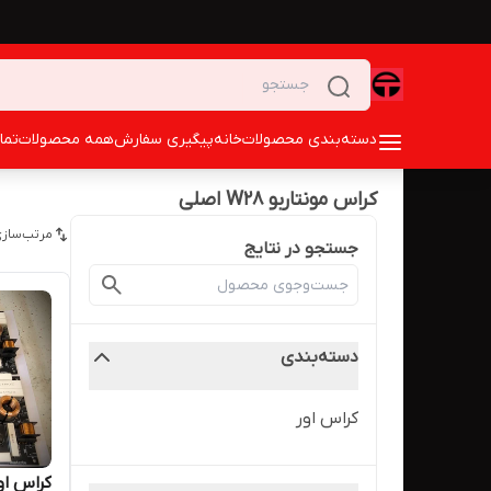
دسته‌بندی محصولات
خانه
پیگیری سفارش
همه محصولات
تما
کراس مونتاربو W28 اصلی
مرتب‌سازی
جستجو در نتایج
دسته‌بندی
کراس اور
کراس اور