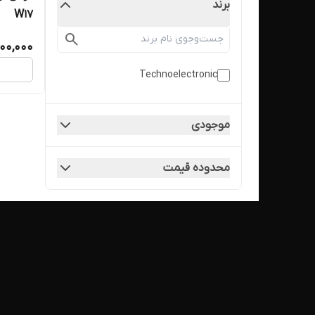
برند
W17
00,000
Technoelectronic
موجودی
محدوده قیمت