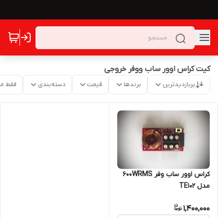
کیت کراس اوور ساب ووفر خروجی
پربازدیدترین
برندها
قیمت
دسته‌بندی
فقط م
کراس اوور ساب وفر 600WRMS
مدل TE102
1,400,000