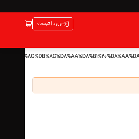
ورود | ثبت‌نام
A%D9%88%DB%8C%DB%8C%D8%AA%D8%B1%20%D8%AA%D