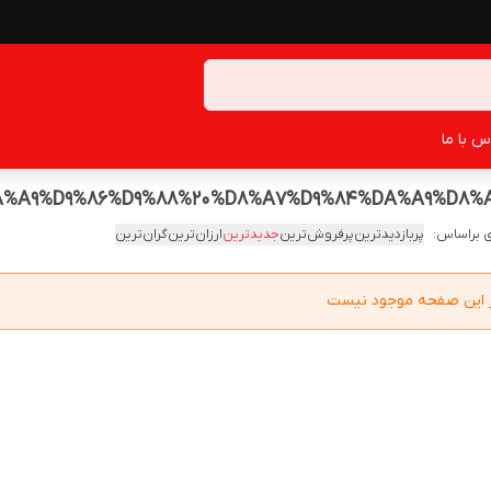
س با ما
A%A9%D9%86%D9%88%20%D8%A7%D9%84%DA%A9%D8%
 براساس:
پربازدیدترین
پرفروش‌ترین
جدیدترین
ارزان‌ترین
گران‌ترین
در این صفحه موجود نیست