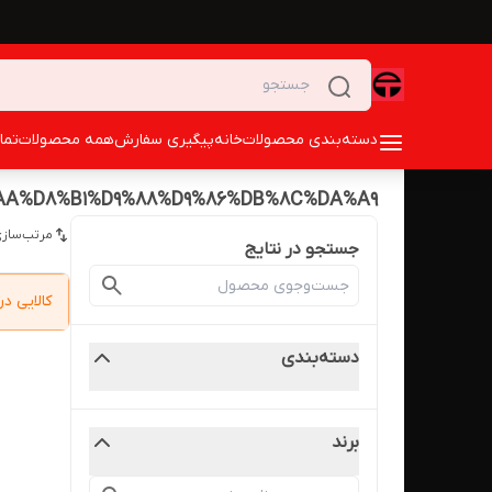
دسته‌بندی محصولات
خانه
پیگیری سفارش
همه محصولات
تما
AA%D8%B1%D9%88%D9%86%DB%8C%DA%A9
مرتب‌سازی
جستجو در نتایج
کالایی 
دسته‌بندی
برند