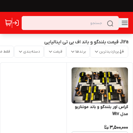
J12a قیمت بلندگو و باند اف بی تی اینالیایی
پربازدیدترین
برندها
قیمت
دسته‌بندی
فقط م
کراس اور بلندگو و باند مونتاربو
مدل W17
3,500,000