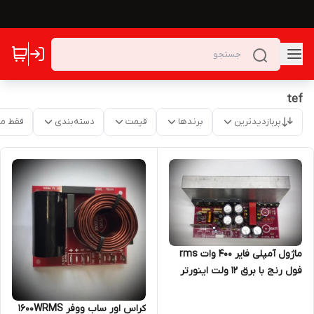
tef
پربازدیدترین
برندها
قیمت
دسته‌بندی
فقط م
ماژول آمپلی فایر ۴۰۰ وات rms
فول رنج با برق ۱۲ ولت اینورتر
دار
کراس اور ساب ووفر 1600WRMS