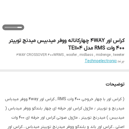
کراس اور 4WAY چهارکاناله ووفر میدبیس میدنج توییتر
۴۰۰ وات RMS مدل TE1104
4WAY CROSSOVER 400WRMS , woofer , midbass , midrenge , tweeter
برند:
Technoelectronic
توضیحات
( کراس اور با چهار خروجی ۴۰۰ وات RMS , کراس اور 4way ووفر میدباس
میدرنج و توییتر ٫ ماژول کراس اور حرفه ای چهار بلندگو ووفر میدباس (
میدبیس ) میدرنج توییتر ، ماژول صوتی کراس اور حرفه ای ۴۰۰ وات
اصلی ، کراس اور باند و بلندگو ووفر میدرنج توییتر میدباس ، کراس اور