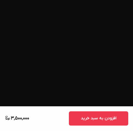
range
Note; The price is for a single module
Thanks; Technoelectronics (the only and unrivaled)
افزودن به سبد خرید
3,500,000