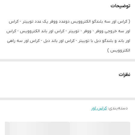
توضیحات
( کراس اور سه بلندگو الکتروویس دوعدد ووفر یک عدد توییتر - کراس
اور سه خروجی ووفر - ووفر - توییتر - کراس اور باند الکتروویس - کراس
اور باند و بلندگو دبل با توییتر - کراس اور باند دبل - کراس اور سه راهی
الکتروویس )
با سلام
نظرات
کراس اور 3WAY تکنوالکترونیک طرح الکتروویس EV بدون پشت قابی
مناسب بلندگو و باندهای الکتروویس مدل های TX1152 - TX1181 -
TE2152 و سایر مدلهای دیگر و انواع بلندگو و باندهای برندهای مختلف با
دسته‌بندی
:
کراس اور
دو خروجی ووفر و یک خروجی توییتر باتوان ۱۲۰۰ وات RMS جهت
استفاده و ساخت و تعمیر باند و بلندگوهای دبل ووفر و توییتر مناسب
می باشد .