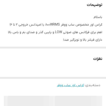
توضیحات
باسلام
کراس اور مخصوص ساب ووفر 800WRMS با امپدانس خروجی ۲ تا ۱۶
اهم برای فرکانس های صوتی LOW و پایین گذر و صدای بم و باس بالا
دارای فیلتر بالا و نویزگیر صدا
فرکانس ۱۰ هرتز تا ۳۰۰ هرتز پایین گذر
این ماژول مابین امپ و باند ساب قرار و نصب می شود
نظرات
قیمت برای یک عدد می باشد
Crossover for subwoofer 800WRMS with output impedance of 2
to 16 ohms for low and low-pass audio frequencies and high
دسته‌بندی
:
bass and bass.
کراس اور ساب ووفر
It has a high filter and noise reduction
Frequency 10 Hz to 300 Hz low pass