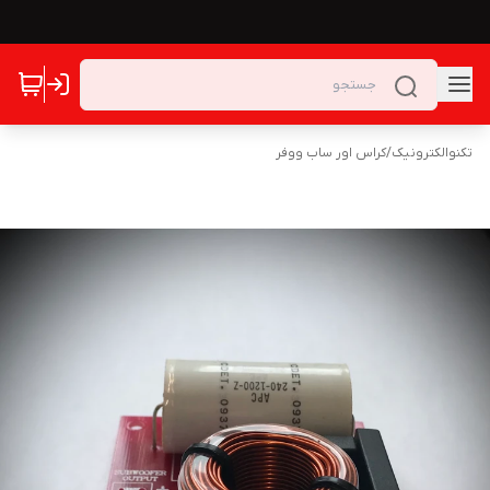
تکنوالکترونیک
/
کراس اور ساب ووفر