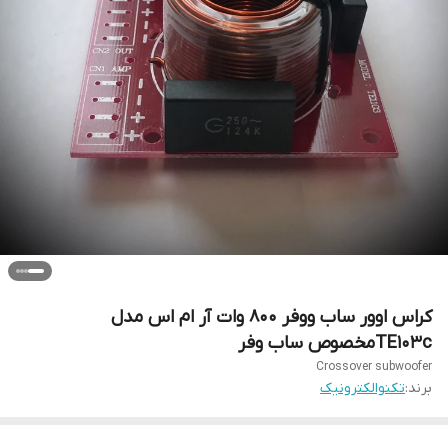
کراس اوور ساب ووفر ۸۰۰ وات آر ام اس مدل
TE103cمخصوص ساب وفر
Crossover subwoofer
برند:
تکنوالکترونیک