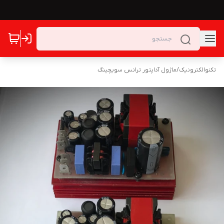
تکنوالکترونیک
/
ماژول آداپتور ترانس سویچینگ