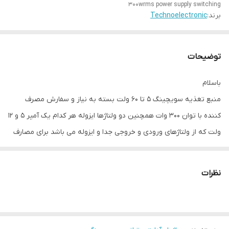
300wrms power supply switching
برند:
Technoelectronic
توضیحات
باسلام
منبع تغذیه سویچینگ ۵ تا ۶۰ ولت بسته به نیاز و سفارش مصرف
کننده با توان ۳۰۰ وات همچنین دو ولتاژها ایزوله هر کدام یک آمپر ۵ و ۱۲
ولت که از ولتاژهای ورودی و خروجی جدا و ایزوله می باشد برای مصارف
دیگر بر روی این برد منبع تغذیه تعبیه شده ، مدار در ابعاد بسیار کوچک
برای نصب و جاسازی بهتر ساخته شده برای مصارف عمومی و انواع
نظرات
مدارات و مصارف صنعتی ، نظامی ، آزمایشگاهی ، مخابراتی و پزشکی و ،...
مناسب و کاربردی می باشد
این مدار بجز ولتاژ ۵ و ۱۲ ولت یک آمپر ۳۰۰ وات خروجی دارد که ولتاژهای