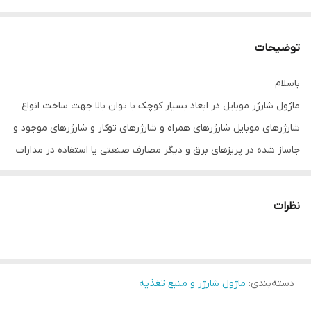
توضیحات
باسلام
ماژول شارژر موبایل در ابعاد بسیار کوچک با توان بالا جهت ساخت انواع
شارژرهای موبایل شارژرهای همراه و شارژرهای توکار و شارژرهای موجود و
جاساز شده در پریزهای برق و دیگر مصارف صنعتی یا استفاده در مدارات
و منابع تغذیه مدارات الکترونیک و دیجیتال
توان این شارژر 30 تا 40 وات می باشد که برای استفاده از شارژر ( ۵ ولت
نظرات
) جریانی حدود ۶ آمپر دارد
یعنی برای هرکانال 1/5 آمپر
دارای 4 خروجی
دو خروجی USB تیپ A سایز بزرگ
دسته‌بندی
:
ماژول شارژر و منبع تغذیه
دو خروجی دیگر خروجی 5 ولت تیپ C یا USB TYPE C یک یا دوعدد ،