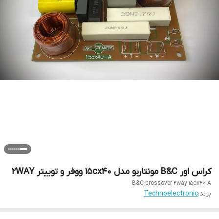
کراس اور B&C مونتاربو مدل 15cx40 ووفر و توییتر 2WAY
B&C crossover 2way 15cx40-A
برند:
Technoelectronic