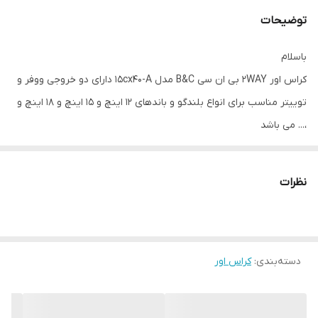
توضیحات
باسلام
کراس اور 2WAY بی ان سی B&C مدل 15cx40-A دارای دو خروجی ووفر و
توییتر مناسب برای انواع بلندگو و باندهای ۱۲ اینچ و ۱۵ اینچ و ۱۸ اینچ و
،... می باشد
توان این کراس اور ۸۰۰ وات RMS می باشد و تا پیک ۱۲۰۰ وات
پاسخ دهی فرکانسی وسیع
نظرات
تفکیک صدای عالی و محافظی برای بلندگوها می باشد
که توسط شرکت مونتاژ و به بازار ارائه شده است
قیمت برای یک عدد می باشد
باسپاس
دسته‌بندی
:
کراس اور
B&C 2WAY crossover model 15cx40-A has two woofer and