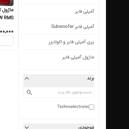
ماژول ک
آمپلی فایر
مدل TE704S
آمپلی فایر Subwoofer
400,000
پری آمپلی فایر و اکولایزر
ماژول آمپلی فایر
برند
Technoelectronic
موجودی