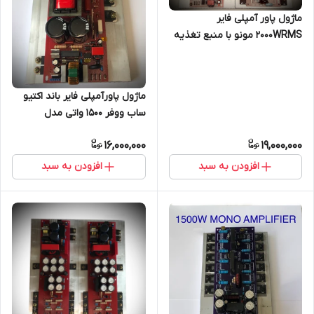
ماژول پاور آمپلی فایر
2000WRMS مونو با منبع تغذیه
سویچینگ مدل TE709
ماژول پاورآمپلی فایر باند اکتیو
ساب ووفر ۱۵۰۰ واتی مدل
TE709S
16,000,000
19,000,000
افزودن به سبد
افزودن به سبد