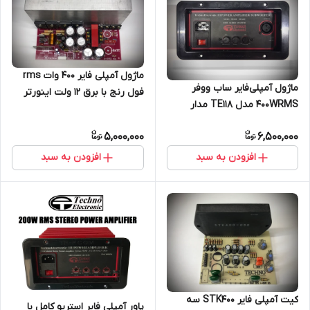
ماژول آمپلی فایر ۴۰۰ وات rms
ماژول آمپلی‌فایر ساب ووفر
فول رنج با برق ۱۲ ولت اینورتر
400WRMS مدل TE118 مدار
دار
آمپلی فایر Subwoofer
5,000,000
6,500,000
افزودن به سبد
افزودن به سبد
کیت آمپلی فایر STK400 سه
پاور آمپلی فایر استریو کامل با