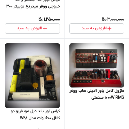
خروجی ووفر میدرنج توییتر ۳۰۰
واتی مدل TE1100
1,250,000
3,000,000
افزودن به سبد
افزودن به سبد
ماژول کامل پاور آمپلی ساب ووفر
1000W RMS صنعتی
تکنوالکترونیک مدل TE704S
کراس اور باند دبل مونتاربو دو
کانال ۱۶۰۰ وات مدل W28