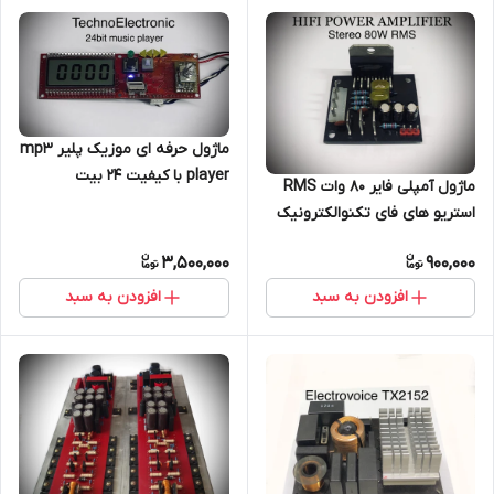
ماژول حرفه ای موزیک پلیر mp3
player با کیفیت ۲۴ بیت
ماژول آمپلی فایر ۸۰ وات RMS
تکنوالکترونیک مدل TE55
استریو های فای تکنوالکترونیک
مدل TE119A
3,500,000
900,000
افزودن به سبد
افزودن به سبد