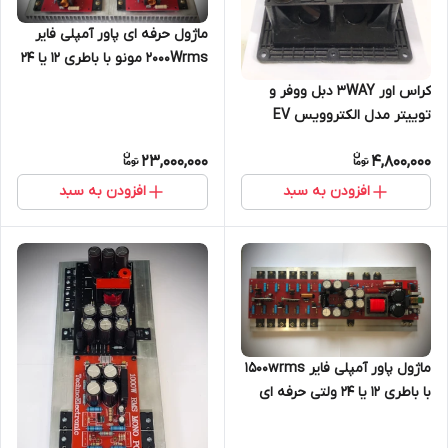
ماژول حرفه ای پاور آمپلی فایر
2000Wrms مونو با باطری ۱۲ یا ۲۴
ولتی فول بریج
کراس اور 3WAY دبل ووفر و
توییتر مدل الکتروویس EV
1200W مدل TE122
23,000,000
4,800,000
افزودن به سبد
افزودن به سبد
ماژول پاور آمپلی فایر 1500wrms
با باطری ۱۲ یا ۲۴ ولتی حرفه ای
مونو فول بریج