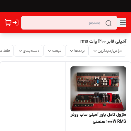
آمپلی فایر ۱۲۰۰ وات rms
پربازدیدترین
برندها
قیمت
دسته‌بندی
فقط م
ماژول کامل پاور آمپلی ساب ووفر
1000W RMS صنعتی
تکنوالکترونیک مدل TE704S