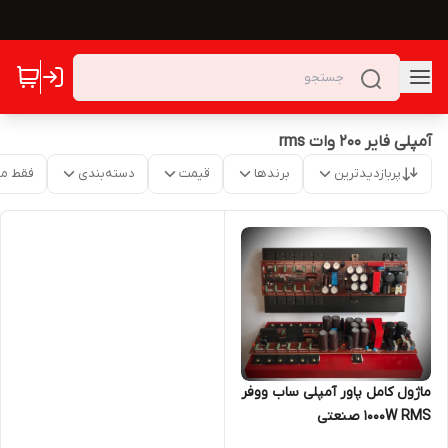
آمپلی فایر ۲۰۰ وات rms
پربازدیدترین
برندها
قیمت
دسته‌بندی
فقط م
ماژول کامل پاور آمپلی ساب ووفر
1000W RMS صنعتی
تکنوالکترونیک مدل TE704S