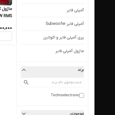
ماژول ک
آمپلی فایر
مدل TE704S
آمپلی فایر Subwoofer
400,000
پری آمپلی فایر و اکولایزر
ماژول آمپلی فایر
برند
Technoelectronic
موجودی