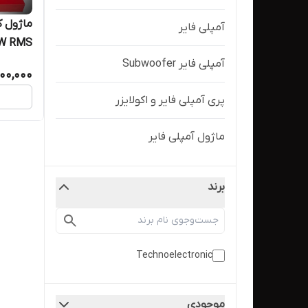
ماژول ک
آمپلی فایر
مدل TE704S
آمپلی فایر Subwoofer
400,000
پری آمپلی فایر و اکولایزر
ماژول آمپلی فایر
برند
Technoelectronic
موجودی