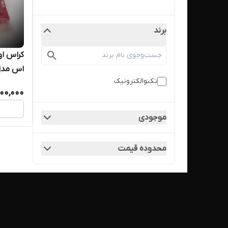
برند
اس مدل TE103cمخصوص سا
تکنوالکترونیک
200,000
موجودی
محدوده قیمت