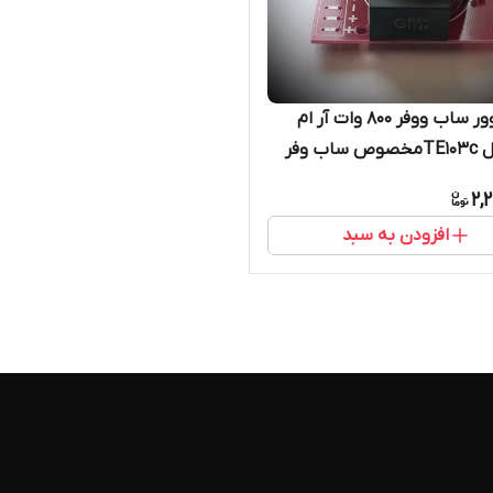
کراس اوور ساب ووفر ۸۰۰ وات آر ام
ب وفر
2,
افزودن به سبد