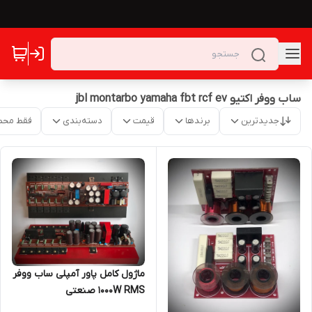
ساب ووفر اکتیو jbl montarbo yamaha fbt rcf ev
جدیدترین
برندها
قیمت
دسته‌بندی
فقط محص
ماژول کامل پاور آمپلی ساب ووفر
1000W RMS صنعتی
تکنوالکترونیک مدل TE704S