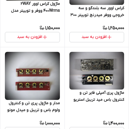
ماژول کراس اوور 2WAY
کراس اوور سه بلندگو و سه
400Wrms ووفر و توییتر مدل
خروجی ووفر میدرنج توییتر ۳۰۰
TE1101
واتی مدل TE1100
1,150,000
1,250,000
افزودن به سبد
افزودن به سبد
ماژول پری آمپلی فایر تن و
کنترول باس مید تریبل استریو
مدار و ماژول پری تن و کنترول
ولوم باس و تریبل و میدل مونو
1,000,000
1,400,000