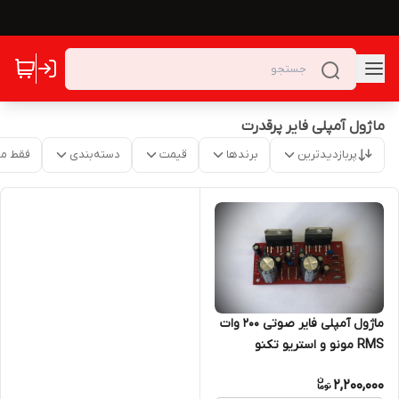
ماژول آمپلی فایر پرقدرت
پربازدیدترین
برندها
قیمت
دسته‌بندی
فقط م
ماژول آمپلی فایر صوتی ۲۰۰ وات
RMS مونو و استریو تکنو
الکترونیک مدل TE119c
2,200,000