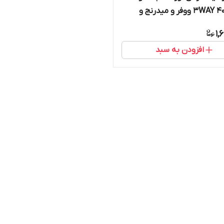
3WAY 400wrms ووفر و میدرنج و
TE1100
1,
افزودن به سبد