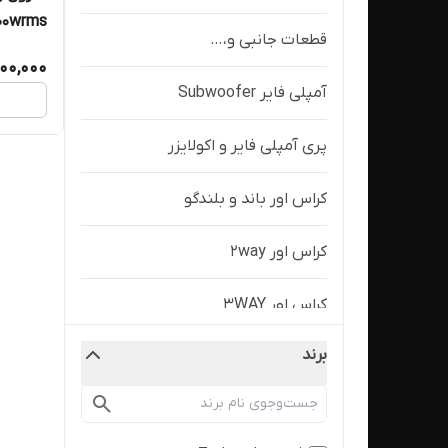
قطعات جانبی و،…
توییتر مدل 
600,000
آمپلی فایر Subwoofer
پری آمپلی فایر و اکولایزر
کراس اور باند و بلندگو
کراس اور 2way
کراس اور 3WAY
برند
پاور آمپلی فایر