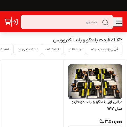
ZLX12 قیمت بلندگو و باند الکتروویس
پربازدیدترین
برندها
قیمت
دسته‌بندی
فقط م
کراس اور بلندگو و باند مونتاربو
مدل W17
3,500,000