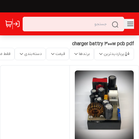
charger battry 300w pcb pdf
پربازدیدترین
برندها
قیمت
دسته‌بندی
فقط م