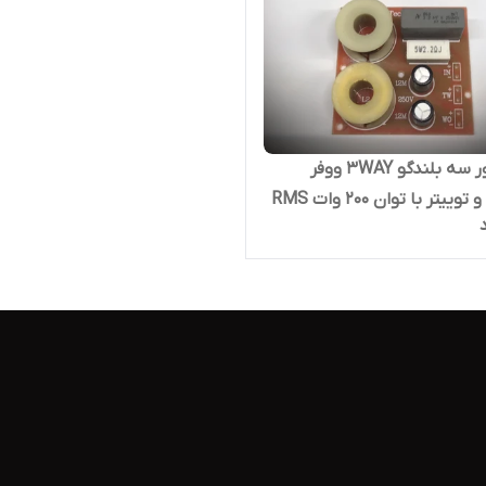
کراس اور سه بلندگو 3WAY ووفر
ییتر با توان ۲۰۰ وات RMS