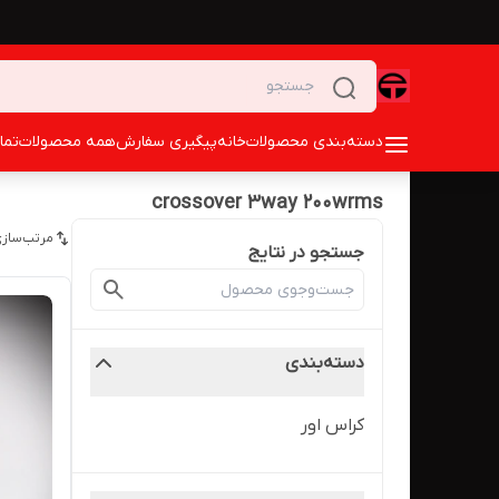
دسته‌بندی محصولات
خانه
پیگیری سفارش
همه محصولات
تما
crossover 3way 200wrms
مرتب‌سازی
جستجو در نتایج
دسته‌بندی
کراس اور